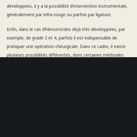
développées, il y a la possibilité d’intervention instrumentale,
généralement par infra-rouge ou parfois par ligature.
Enfin, dans le cas d’hémorroïdes déjà très développées, par
exemple, de grade 3 et 4, parfois il est indispensable de
pratiquer une opération chirurgicale. Dans ce cadre, il existe
plusieurs possibilités différentes, dont certaines méthodes
modernes particulièrement efficaces.
Le docteur Latreche vous accueille à la clinique des
Franciscaines à Versailles et vous accompagne afin de
soigner de la meilleure des façon vos hémorroïdes, et
notamment par voie de chirurgie si cela est nécessaire.
Autres soins proctologiques
dispensés par le docteur